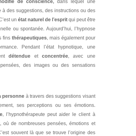
modifié de conscience,
dans lequel une
e à des suggestions, des instructions ou des
 C’est un
état naturel de l’esprit
qui peut être
nnelle ou spontanée. Aujourd’hui, l’hypnose
s fins
thérapeutiques
, mais également pour
ormance. Pendant l’état hypnotique, une
ment
détendue
et
concentrée
, avec une
s pensées, des images ou des sensations
a personne
à travers des suggestions visant
ement, ses perceptions ou ses émotions.
e
, l’hypnothérapeute peut aider le client à
t, où de nombreuses pensées, émotions et
’est souvent là que se trouve l’origine des