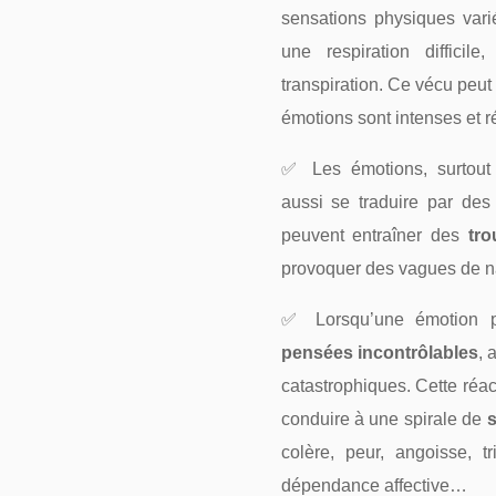
sensations physiques vari
une respiration difficil
transpiration. Ce vécu peu
émotions sont intenses et r
✅ Les émotions, surtout 
aussi se traduire par de
peuvent entraîner des
tr
provoquer des vagues de
✅ Lorsqu’une émotion pr
pensées incontrôlables
, 
catastrophiques. Cette réact
conduire à une spirale de
s
colère, peur, angoisse, tr
dépendance affective…