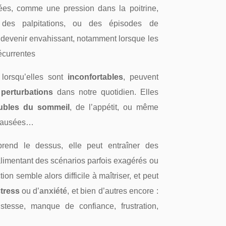
ées, comme une pression dans la poitrine,
e, des palpitations, ou des épisodes de
t devenir envahissant, notamment lorsque les
écurrentes
lorsqu’elles sont
inconfortables
, peuvent
s
perturbations
dans notre quotidien. Elles
oubles du sommeil
, de l’appétit, ou même
 nausées…
end le dessus, elle peut entraîner des
alimentant des scénarios parfois exagérés ou
ion semble alors difficile à maîtriser, et peut
tress
ou d’
anxiété
, et bien d’autres encore :
istesse, manque de confiance, frustration,