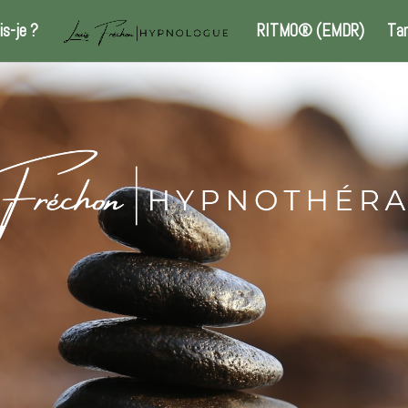
is-je ?
RITMO® (EMDR)
Tar