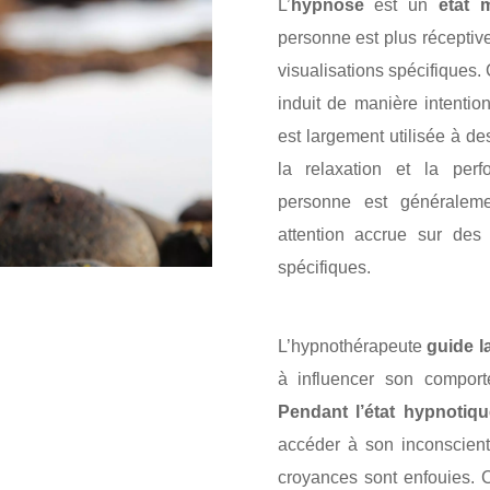
L’
hypnose
est un
état 
personne est plus réceptiv
visualisations spécifiques.
induit de manière intentio
est largement utilisée à de
la relaxation et la perf
personne est générale
attention accrue sur de
spécifiques.
L’hypnothérapeute
guide l
à influencer son comport
Pendant l’état hypnotiqu
accéder à son inconscien
croyances sont enfouies. C