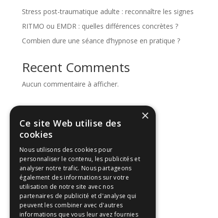
Stress post-traumatique adulte : reconnaître les signes
RITMO ou EMDR : quelles différences concrètes ?
Combien dure une séance d’hypnose en pratique ?
Recent Comments
Aucun commentaire à afficher.
Archives
×
Ce site Web utilise des
août 2026
cookies
juillet 2026
Nous utilisons des cookies pour
juin 2026
personnaliser le contenu, les publicités et
analyser notre trafic. Nous partageons
décembre 2024
également des informations sur votre
novembre 2024
utilisation de notre site avec nos
partenaires de publicité et d'analyse qui
octobre 2023
peuvent les combiner avec d'autres
informations que vous leur avez fournies