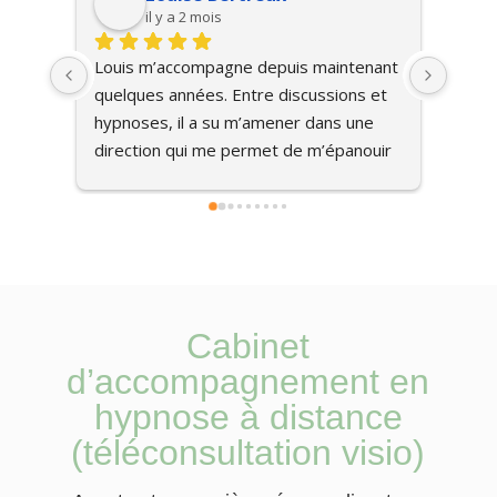
il y a 2 mois
Louis m’accompagne depuis maintenant 
Très s
quelques années. Entre discussions et 
compa
hypnoses, il a su m’amener dans une 
Fréch
direction qui me permet de m’épanouir 
chale
dans ma vie. Aujourd’hui, le suivi 
l'arri
continue à m’aider à avancer. Il est l’un 
pour c
des rares qui a su me mettre en 
chose
confiance grâce à sa douceur et son 
de ce
( Retrouvez tous les avis en cliquant
ici
)
énergie. Je le recommande à 200%.
reco
Cabinet
d’accompagnement en
hypnose à distance
(téléconsultation visio)