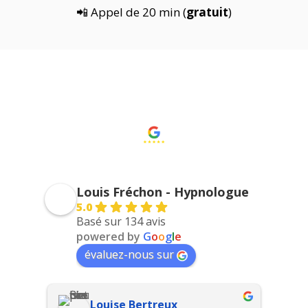
📲 Appel de 20 min (
gratuit
)
Hypnothérapeute à
distance (France)
Louis Fréchon - Hypnologue
5.0
Basé sur 134 avis
powered by
G
o
o
g
l
e
évaluez-nous sur
Louise Bertreux