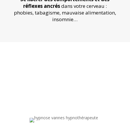
réflexes ancrés
dans votre cerveau :
phobies, tabagisme, mauvaise alimentation,
insomnie…
Louis Fréchon
,
hypnothérapeute
Spécialiste de l’hypnose à
distance en France