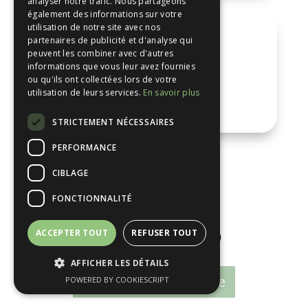
analyser notre trafic. Nous partageons
également des informations sur votre
utilisation de notre site avec nos

partenaires de publicité et d'analyse qui
peuvent les combiner avec d'autres
informations que vous leur avez fournies
ou qu'ils ont collectées lors de votre
utilisation de leurs services.
En savoir plus
Première séance
STRICTEMENT NÉCESSAIRES
PERFORMANCE
CIBLAGE
FONCTIONNALITÉ
RDV Visio
ACCEPTER TOUT
REFUSER TOUT
💻 Séance en
visio
(1h30)
AFFICHER LES DÉTAILS
RDV Arrêt cigarette
POWERED BY COOKIESCRIPT