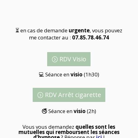
⏳ en cas de demande
urgente
, vous pouvez
me contacter au :
07.85.78.46.74
RDV Visio
💻 Séance en
visio
(1h30)
RDV Arrêt cigarette
🚭 Séance en
visio
(2h)
Vous vous demandez
quelles sont les
mutuelles qui remboursent les séances
d’hypnose
? Réponse par
ici
!