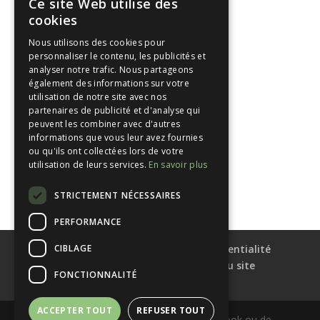
Ce site Web utilise des
août 2026
cookies
juillet 2026
Nous utilisons des cookies pour
juin 2026
personnaliser le contenu, les publicités et
analyser notre trafic. Nous partageons
décembre 2024
également des informations sur votre
novembre 2024
utilisation de notre site avec nos
partenaires de publicité et d'analyse qui
octobre 2023
peuvent les combiner avec d'autres
informations que vous leur avez fournies
Categories
ou qu'ils ont collectées lors de votre
utilisation de leurs services.
En savoir plus
Hypnothérapeute vannes
STRICTEMENT NÉCESSAIRES
PERFORMANCE
CIBLAGE
Mentions légales et politique de confidentialité
Conditions générales d’utilisation du site
FONCTIONNALITÉ
louis.frechon.fr
ACCEPTER TOUT
REFUSER TOUT
Ce site ne fait pas partie du site Facebook ou de